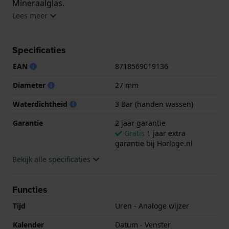
Mineraalglas.
Lees meer
Het horloge is 3ATM. Dit betekent dat het horloge
spatwaterdicht is.. Verder wordt het horloge
Specificaties
geleverd met 2 jaar garantie.
EAN
8718569019136
.
Diameter
27 mm
Waterdichtheid
3 Bar (handen wassen)
Garantie
2 jaar garantie
Gratis
1 jaar extra
garantie bij Horloge.nl
Bekijk alle specificaties
Functies
Tijd
Uren - Analoge wijzer
Kalender
Datum - Venster