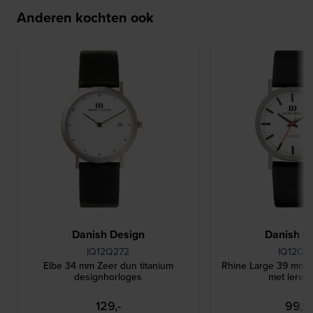
Anderen kochten ook
Danish Design
Danish D
IQ12Q272
IQ12Q1
Elbe 34 mm Zeer dun titanium
Rhine Large 39 mm T
designhorloges
met leren
129,-
99,9