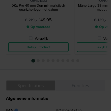
IQ94Q1303
IQ14Q1
DKx Pro 40 mm Dun minimalistisch
Måne Large 39 mm E
quartzhorloge met datum
met uurci
149,95
8
€ 219,-
€ 139,-
● Op voorraad
● Op voo
Vergelijk
Verge
Bekijk Product
Bekijk Pr
Specificaties
Functies
Algemene informatie
EAN
8718569019136