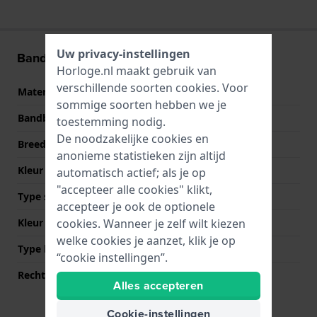
Uw privacy-instellingen
Band informatie
Horloge.nl maakt gebruik van
verschillende soorten
cookies
. Voor
Materiaal Band
Leer
sommige soorten hebben we je
Bandbreedte
24 mm
toestemming nodig.
De noodzakelijke cookies en
Breedte bandaanzet
24 mm
anonieme statistieken zijn altijd
Kleur Band
Meerkleurig
automatisch actief; als je op
"accepteer alle cookies" klikt,
Type sluiting
Gesp
accepteer je ook de optionele
Kleur sluiting
Zilver
cookies. Wanneer je zelf wilt kiezen
welke cookies je aanzet, klik je op
Type bevestiging
Quick release pushpins
“cookie instellingen”.
Rechte bandaanzet
Ja
Alles accepteren
Cookie-instellingen