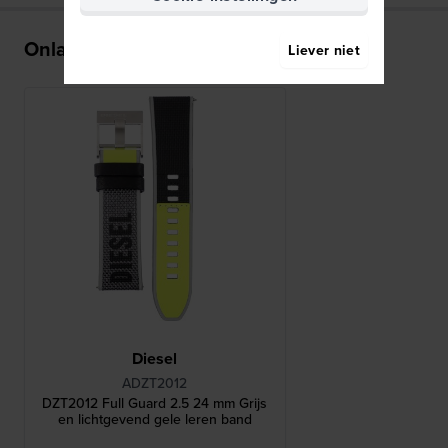
Onlangs bekeken
Liever niet
Diesel
ADZT2012
DZT2012 Full Guard 2.5 24 mm Grijs
en lichtgevend gele leren band