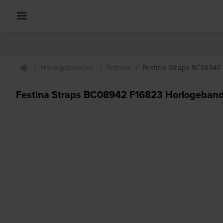
Horlogebandjes
Festina
Festina Straps BC08942
Festina Straps BC08942 F16823 Horlogeban