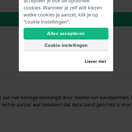
accepteer je ook de optionele
cookies. Wanneer je zelf wilt kiezen
welke cookies je aanzet, klik je op
Plaats in wenslijst
“cookie instellingen”.
Alles accepteren
Cookie-instellingen
Liever niet
dt aan het horloge bevestigd door middel van bandpennen.
rechte aanzet wat betekent dat deze band geschikt is voor 