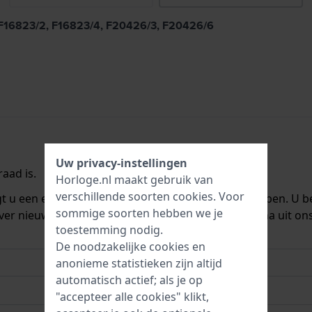
, F16823/2, F16823/4, F20426/3, F20426/6
Uw privacy-instellingen
aad is.
Horloge.nl maakt gebruik van
verschillende soorten
cookies
. Voor
ngt u een e-mail zodra we het weer op voorraad hebben. U b
sommige soorten hebben we je
ver nieuwe voorraad. Het wordt onmiddellijk daarna uit on
toestemming nodig.
De noodzakelijke cookies en
anonieme statistieken zijn altijd
automatisch actief; als je op
"accepteer alle cookies" klikt,