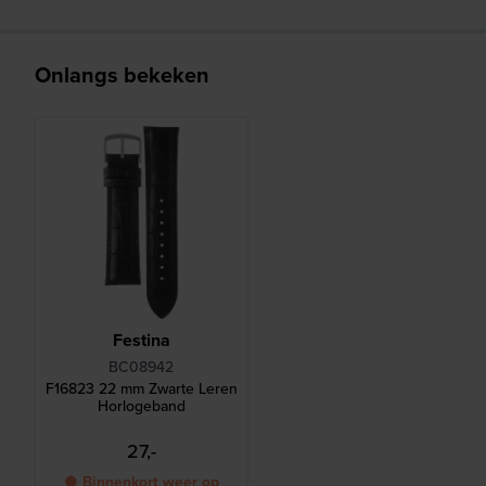
Onlangs bekeken
Festina
BC08942
F16823 22 mm Zwarte Leren
Horlogeband
27,-
● Binnenkort weer op