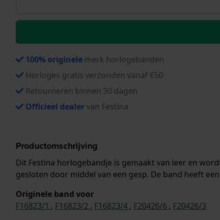
100% originele
merk horlogebanden
Horloges gratis verzonden vanaf €50
Retourneren binnen 30 dagen
Officieel dealer
van Festina
Productomschrijving
Dit Festina horlogebandje is gemaakt van leer en wor
gesloten door middel van een gesp. De band heeft een 
Originele band voor
F16823/1
,
F16823/2
,
F16823/4
,
F20426/6
,
F20426/3