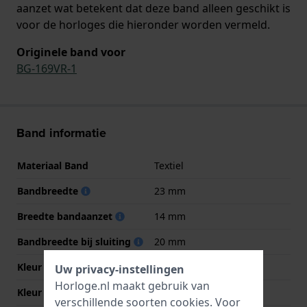
aanzet wat betekent dat deze band alleen geschikt is
voor de horloges die hieronder worden vermeld.
Originele band voor
BG-169VR-1
Band informatie
Materiaal Band
Textiel
Bandbreedte
23 mm
Breedte bandaanzet
14 mm
Bandbreedte bij sluiting
20 mm
Kleur Band
Zwart
Uw privacy-instellingen
Horloge.nl maakt gebruik van
Kleur stiksel
Groen
verschillende soorten
cookies
. Voor