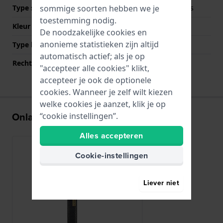
Type sluiting
Horlogeband passantjes
sommige soorten hebben we je
toestemming nodig.
Kleur sluiting
Zwart
De noodzakelijke cookies en
anonieme statistieken zijn altijd
Type bevestiging
Bandpennen
automatisch actief; als je op
Rechte bandaanzet
Nee
"accepteer alle cookies" klikt,
accepteer je ook de optionele
cookies. Wanneer je zelf wilt kiezen
welke cookies je aanzet, klik je op
Onlangs bekeken
“cookie instellingen”.
Alles accepteren
Cookie-instellingen
Liever niet