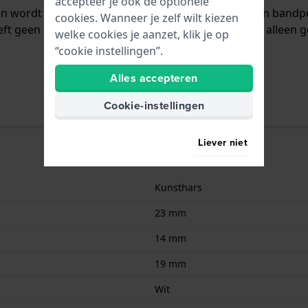
accepteer je ook de optionele
en wordt aan het horloge bevestigd door middel van band
cookies. Wanneer je zelf wilt kiezen
ft geen rechte aanzet wat betekent dat deze band alleen g
welke cookies je aanzet, klik je op
“cookie instellingen”.
Alles accepteren
Cookie-instellingen
Liever niet
Kunsthars
23 mm
14 mm
19 mm
Wit