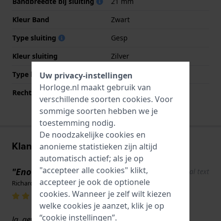
Bandbreedte bij sluiting
21 mm
Kleur Band
Zwart
Type sluiting
Gesp
Kleur sluiting
Zilver
Type bevestiging
Bandpennen
Uw privacy-instellingen
Horloge.nl maakt gebruik van
Rechte bandaanzet
Nee
verschillende soorten
cookies
. Voor
sommige soorten hebben we je
toestemming nodig.
De noodzakelijke cookies en
Klantenreviews
anonieme statistieken zijn altijd
automatisch actief; als je op
"accepteer alle cookies" klikt,
"Enorm"
Show original text
accepteer je ook de optionele
Richard Forrest · 17 juni 2022
cookies. Wanneer je zelf wilt kiezen
welke cookies je aanzet, klik je op
“cookie instellingen”.
Ja, geweldige kwaliteit