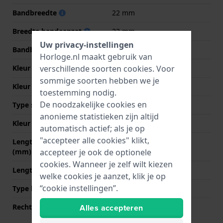
Bandbreedte
22 mm
Breedte bandaanzet
22 mm
Uw privacy-instellingen
Bandbreedte bij sluiting
20 mm
Horloge.nl maakt gebruik van
verschillende soorten
cookies
. Voor
Kleur Band
Bruin
sommige soorten hebben we je
Kleur stiksel
Bruin
toestemming nodig.
De noodzakelijke cookies en
Type sluiting
Gesp vouwsluiting
anonieme statistieken zijn altijd
Kleur sluiting
Zilver
automatisch actief; als je op
"accepteer alle cookies" klikt,
Lengte band op 12 uur
90 mm
accepteer je ook de optionele
(mm)
cookies. Wanneer je zelf wilt kiezen
Lengte band op 6 uur (mm)
120 mm
welke cookies je aanzet, klik je op
“cookie instellingen”.
Type bevestiging
Bandpennen
Alles accepteren
Rechte bandaanzet
Ja