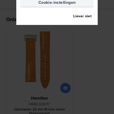
Cookie-instellingen
Liever niet
Onlangs bekeken
Hamilton
H690.326.117
Jazzmaster 22 mm Bruine Leren
Horlogeband