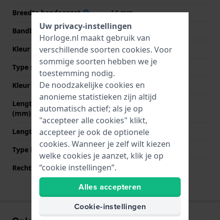
Breedte bandaanzet
14 mm
Uw privacy-instellingen
Bandbreedte bij sluiting
12 mm
Horloge.nl maakt gebruik van
verschillende soorten
cookies
. Voor
Kleur Band
Groen
sommige soorten hebben we je
Type sluiting
Gesp
toestemming nodig.
De noodzakelijke cookies en
Kleur sluiting
Zilver
anonieme statistieken zijn altijd
Lengte band op 12 uur
70 mm
automatisch actief; als je op
(mm)
"accepteer alle cookies" klikt,
accepteer je ook de optionele
Lengte band op 6 uur (mm)
110 mm
cookies. Wanneer je zelf wilt kiezen
Type bevestiging
Quick release pushpins
welke cookies je aanzet, klik je op
“cookie instellingen”.
Rechte bandaanzet
Ja
Alles accepteren
Cookie-instellingen