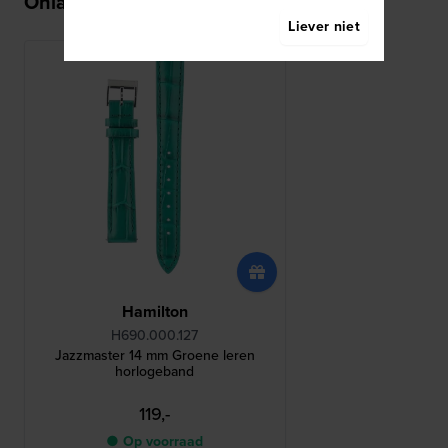
Onlangs bekeken
Liever niet
Hamilton
H690.000.127
Jazzmaster 14 mm Groene leren
horlogeband
119,-
● Op voorraad