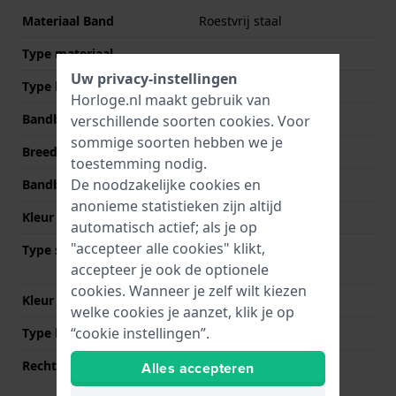
Materiaal Band
Roestvrij staal
Type materiaal
Uw privacy-instellingen
Type band
Schakelband
Horloge.nl maakt gebruik van
Bandbreedte
18 mm
verschillende soorten
cookies
. Voor
sommige soorten hebben we je
Breedte bandaanzet
18 mm
toestemming nodig.
De noodzakelijke cookies en
Bandbreedte bij sluiting
16 mm
anonieme statistieken zijn altijd
Kleur Band
Zilver
automatisch actief; als je op
"accepteer alle cookies" klikt,
Type sluiting
Vlindersluiting met
drukknoppen
accepteer je ook de optionele
cookies. Wanneer je zelf wilt kiezen
Kleur sluiting
Zilver
welke cookies je aanzet, klik je op
“cookie instellingen”.
Type bevestiging
Bandpennen
Rechte bandaanzet
Nee
Alles accepteren