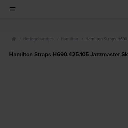
Horlogebandjes
Hamilton
Hamilton Straps H690
Hamilton Straps H690.425.105 Jazzmaster S