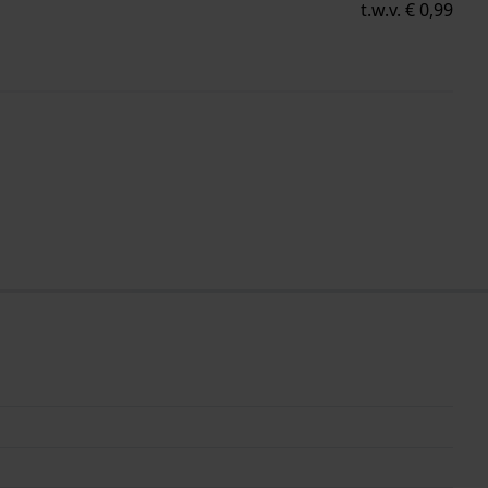
t.w.v. € 0,99