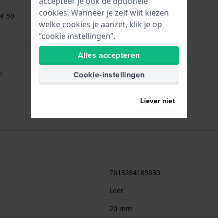
accepteer je ook de optionele
cookies. Wanneer je zelf wilt kiezen
 € 50
welke cookies je aanzet, klik je op
“cookie instellingen”.
Alles accepteren
.
Cookie-instellingen
Liever niet
7613284189830
Leer
20 mm