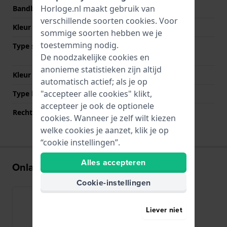
Horloge.nl maakt gebruik van
Bandbreedte bij sluiting
16 mm
verschillende soorten
cookies
. Voor
Kleur Band
Zilver
sommige soorten hebben we je
toestemming nodig.
Type sluiting
Vouwsluiting met
veiligheidsklep
De noodzakelijke cookies en
anonieme statistieken zijn altijd
Kleur sluiting
Zilver
automatisch actief; als je op
"accepteer alle cookies" klikt,
Type bevestiging
Bandpennen
accepteer je ook de optionele
Rechte bandaanzet
Nee
cookies. Wanneer je zelf wilt kiezen
welke cookies je aanzet, klik je op
“cookie instellingen”.
Alles accepteren
Onlangs bekeken
Cookie-instellingen
Liever niet