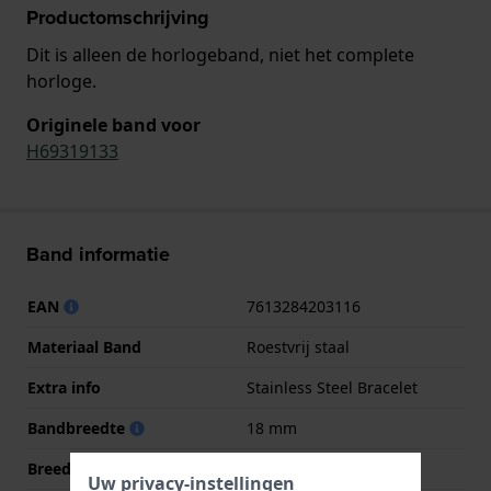
Productomschrijving
Dit is alleen de horlogeband, niet het complete
horloge.
Originele band voor
H69319133
Band informatie
EAN
7613284203116
Materiaal Band
Roestvrij staal
Extra info
Stainless Steel Bracelet
Bandbreedte
18 mm
Breedte bandaanzet
16 mm
Uw privacy-instellingen