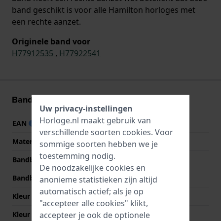
band geschikt is voor alle Hamilton horloges met
een rechte aanzet.
Originele band voor
H77912535
,
H77922541
Band informatie
Uw privacy-instellingen
Horloge.nl maakt gebruik van
EAN
7613284226825
verschillende soorten
cookies
. Voor
Materiaal Band
Leer
sommige soorten hebben we je
toestemming nodig.
Bandbreedte
22 mm
De noodzakelijke cookies en
Bandbreedte bij sluiting
20 mm
anonieme statistieken zijn altijd
automatisch actief; als je op
Kleur Band
Bruin
"accepteer alle cookies" klikt,
Kleur stiksel
Wit
accepteer je ook de optionele