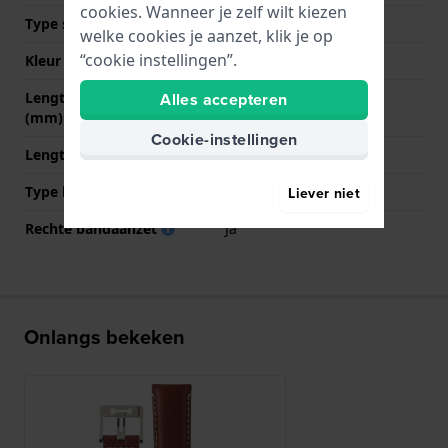
cookies. Wanneer je zelf wilt kiezen
Type sluiting
Gesp
welke cookies je aanzet, klik je op
“cookie instellingen”.
Kleur sluiting
Zilver
Lengte band op 12 uur
90 mm
Alles accepteren
(mm)
Cookie-instellingen
Lengte band op 6 uur (mm)
130 mm
Type bevestiging
Bandpennen
Liever niet
Rechte bandaanzet
Ja
Onlangs bekeken