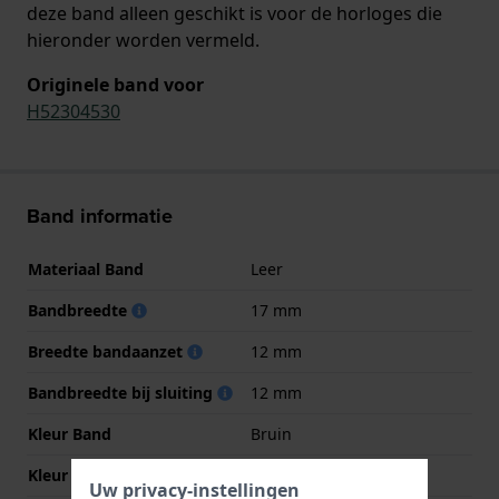
deze band alleen geschikt is voor de horloges die
hieronder worden vermeld.
Originele band voor
H52304530
Band informatie
Materiaal Band
Leer
Bandbreedte
17 mm
Breedte bandaanzet
12 mm
Bandbreedte bij sluiting
12 mm
Kleur Band
Bruin
Kleur stiksel
Bruin
Uw privacy-instellingen