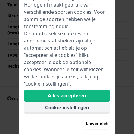
Horloge.nl maakt gebruik van
Type sluiting
Gesp
verschillende soorten
cookies
. Voor
Kleur sluiting
Zilver
sommige soorten hebben we je
toestemming nodig.
Lengte band op 12 uur
75 mm
(mm)
De noodzakelijke cookies en
anonieme statistieken zijn altijd
Lengte band op 6 uur (mm)
115 mm
automatisch actief; als je op
"accepteer alle cookies" klikt,
Type bevestiging
Bandpennen
accepteer je ook de optionele
Rechte bandaanzet
Nee
cookies. Wanneer je zelf wilt kiezen
welke cookies je aanzet, klik je op
“cookie instellingen”.
Alles accepteren
Onlangs bekeken
Cookie-instellingen
Liever niet