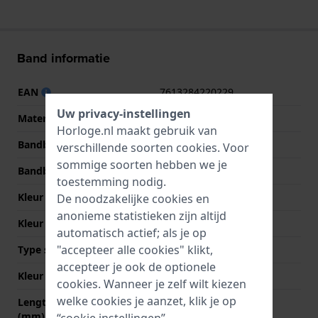
Band informatie
EAN
7613284220229
Uw privacy-instellingen
Materiaal Band
Leer
Horloge.nl maakt gebruik van
Bandbreedte
18 mm
verschillende soorten
cookies
. Voor
sommige soorten hebben we je
Bandbreedte bij sluiting
16 mm
toestemming nodig.
Kleur Band
Zwart
De noodzakelijke cookies en
anonieme statistieken zijn altijd
Kleur stiksel
Zwart
automatisch actief; als je op
"accepteer alle cookies" klikt,
Type sluiting
Gesp
accepteer je ook de optionele
Kleur sluiting
Zilver
cookies. Wanneer je zelf wilt kiezen
welke cookies je aanzet, klik je op
Lengte band op 12 uur
70 mm
(mm)