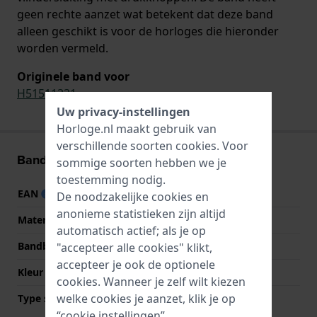
geen rechte aanzet wat betekent dat deze band
alleen geschikt is voor de horloges die hieronder
worden vermeld.
Originele band voor
H51511331
Uw privacy-instellingen
Horloge.nl maakt gebruik van
verschillende soorten
cookies
. Voor
Band informatie
sommige soorten hebben we je
toestemming nodig.
EAN
7613284224722
De noodzakelijke cookies en
anonieme statistieken zijn altijd
Materiaal Band
Siliconen
automatisch actief; als je op
Bandbreedte
48 mm
"accepteer alle cookies" klikt,
accepteer je ook de optionele
Kleur Band
Zwart
cookies. Wanneer je zelf wilt kiezen
welke cookies je aanzet, klik je op
Type sluiting
Vlindersluiting met
drukknoppen
“cookie instellingen”.