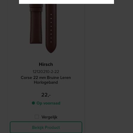
Hirsch
12120210-2-22
Corse 22 mm Bruine Leren
Horlogeband
22,-
● Op voorraad
Vergelijk
Bekijk Product