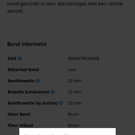
band geschikt is voor alle horloges met een rechte
aanzet.
Band informatie
EAN
9008678028648
Materiaal Band
Leer
Bandbreedte
22 mm
Breedte bandaanzet
22 mm
Bandbreedte bij sluiting
20 mm
Kleur Band
Bruin
Kleur stiksel
Bruin