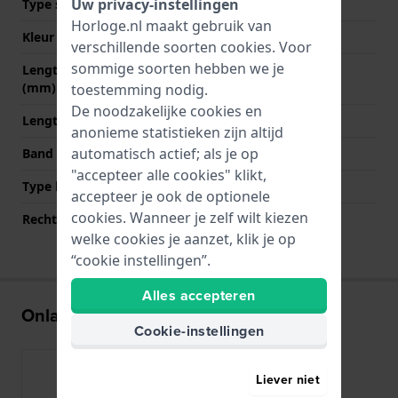
Uw privacy-instellingen
Type sluiting
Gesp
Horloge.nl maakt gebruik van
Kleur sluiting
Zilver
verschillende soorten
cookies
. Voor
sommige soorten hebben we je
Lengte band op 12 uur
80 mm
(mm)
toestemming nodig.
De noodzakelijke cookies en
Lengte band op 6 uur (mm)
120 mm
anonieme statistieken zijn altijd
automatisch actief; als je op
Band maat
L
"accepteer alle cookies" klikt,
Type bevestiging
Bandpennen
accepteer je ook de optionele
cookies. Wanneer je zelf wilt kiezen
Rechte bandaanzet
Ja
welke cookies je aanzet, klik je op
“cookie instellingen”.
Alles accepteren
Onlangs bekeken
Cookie-instellingen
Liever niet