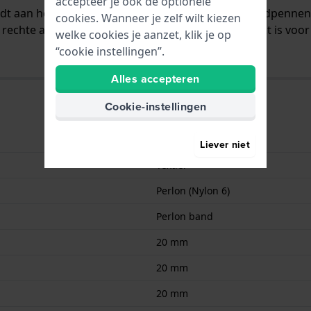
accepteer je ook de optionele
ordt aan het horloge bevestigd door middel van bandpenne
cookies. Wanneer je zelf wilt kiezen
rechte aanzet wat betekent dat deze band geschikt is voor 
welke cookies je aanzet, klik je op
“cookie instellingen”.
Alles accepteren
Cookie-instellingen
9008678311412
Liever niet
Textiel
Perlon (Nylon 6)
Perlon band
20 mm
20 mm
20 mm