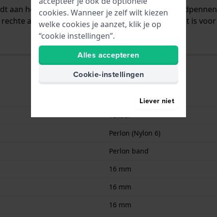
accepteer je ook de optionele
ordt aan het horloge bevestigd door middel van bandpenne
cookies. Wanneer je zelf wilt kiezen
rechte aanzet wat betekent dat deze band geschikt is voor 
welke cookies je aanzet, klik je op
“cookie instellingen”.
Alles accepteren
Cookie-instellingen
9008678952776
Liever niet
Textiel
Perlon (Nylon 6)
Perlon band
16 mm
16 mm
16 mm