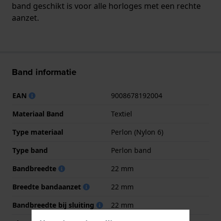
band geschikt is voor alle horloges met een rechte
aanzet.
Band informatie
EAN
9008678192004
Materiaal Band
Textiel
Type materiaal
Perlon (Nylon 6)
Type band
Perlon band
Bandbreedte
22 mm
Breedte bandaanzet
22 mm
Bandbreedte bij sluiting
22 mm