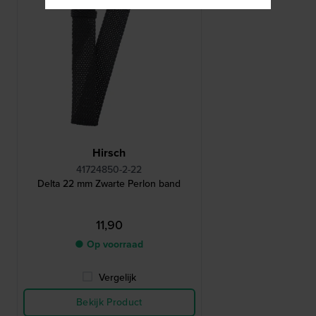
Hirsch
41724850-2-22
Delta 22 mm Zwarte Perlon band
11,90
● Op voorraad
Vergelijk
Bekijk Product