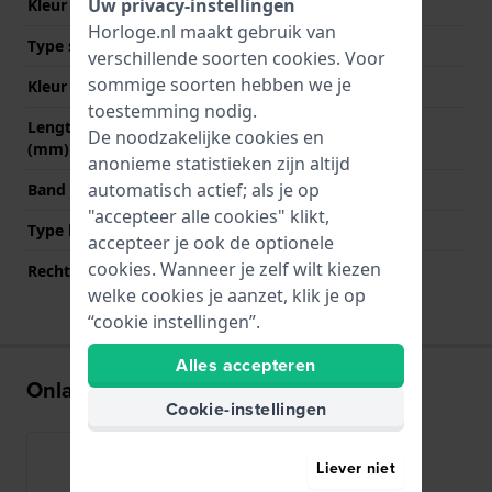
Uw privacy-instellingen
Kleur Band
Zwart
Horloge.nl maakt gebruik van
Type sluiting
Gesp
verschillende soorten
cookies
. Voor
sommige soorten hebben we je
Kleur sluiting
Zilver
toestemming nodig.
Lengte band op 12 uur
260 mm
De noodzakelijke cookies en
(mm)
anonieme statistieken zijn altijd
automatisch actief; als je op
Band maat
XL
"accepteer alle cookies" klikt,
Type bevestiging
Bandpennen
accepteer je ook de optionele
cookies. Wanneer je zelf wilt kiezen
Rechte bandaanzet
Ja
welke cookies je aanzet, klik je op
“cookie instellingen”.
Alles accepteren
Onlangs bekeken
Cookie-instellingen
Liever niet