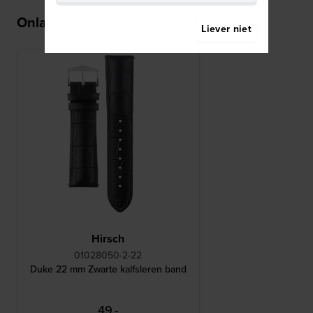
Onlangs bekeken
Liever niet
Hirsch
01028050-2-22
Duke 22 mm Zwarte kalfsleren band
49,-