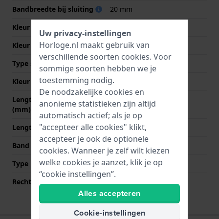
Bandbreedte bij sluiting
20 mm
Kleur Band
Zwart
Uw privacy-instellingen
Horloge.nl maakt gebruik van
Kleur stiksel
Zwart
verschillende soorten
cookies
. Voor
Type sluiting
Gesp
sommige soorten hebben we je
toestemming nodig.
Kleur sluiting
Zilver
De noodzakelijke cookies en
Lengte band op 12 uur
80 mm
anonieme statistieken zijn altijd
(mm)
automatisch actief; als je op
"accepteer alle cookies" klikt,
Lengte band op 6 uur (mm)
120 mm
accepteer je ook de optionele
Band maat
L
cookies. Wanneer je zelf wilt kiezen
welke cookies je aanzet, klik je op
Type bevestiging
Quick release pushpins
“cookie instellingen”.
Rechte bandaanzet
Ja
Alles accepteren
Cookie-instellingen