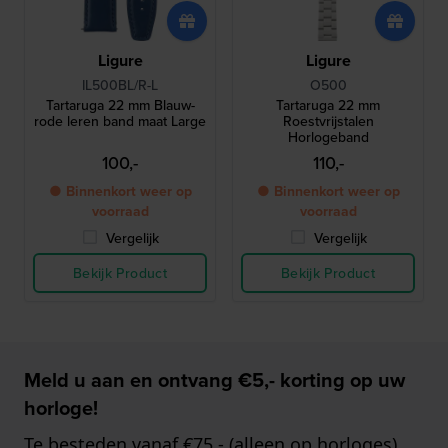
Ligure
Ligure
IL500BL/R-L
O500
Tartaruga 22 mm Blauw-
Tartaruga 22 mm
rode leren band maat Large
Roestvrijstalen
Horlogeband
100,-
110,-
● Binnenkort weer op
● Binnenkort weer op
voorraad
voorraad
Vergelijk
Vergelijk
Bekijk Product
Bekijk Product
Meld u aan en ontvang €5,- korting op uw
horloge!
Te besteden vanaf €75,- (alleen op horloges)