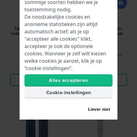
sommige soorten hebben we je
toestemming nodig.
Ligure
Ligure
De noodzakelijke cookies en
S500BK/R
IL500BR/BK-L
anonieme statistieken zijn altijd
Tartaruga 22 mm Zwart-
Tartaruga 22 mm Bruin-
automatisch actief; als je op
rode siliconen band zonder
zwarte leren band maat
gesp
Large
"accepteer alle cookies" klikt,
45,-
100,-
accepteer je ook de optionele
cookies. Wanneer je zelf wilt kiezen
● Op voorraad
● Binnenkort weer op
welke cookies je aanzet, klik je op
voorraad
“cookie instellingen”.
Vergelijk
Vergelijk
Bekijk Product
Bekijk Product
Alles accepteren
Cookie-instellingen
Liever niet