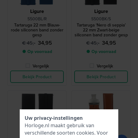
Ligure
Ligure
S500BL/R
S500BK/S
Tartaruga 22 mm Blauw-
Tartaruga ‘Nero di seppia’
rode siliconen band zonder
22 mm Zwart-beige
gesp
siliconen band zonder gesp
34,95
34,95
€ 45,-
€ 45,-
● Op voorraad
● Op voorraad
Vergelijk
Vergelijk
Bekijk Product
Bekijk Product
Uw privacy-instellingen
Horloge.nl maakt gebruik van
verschillende soorten
cookies
. Voor