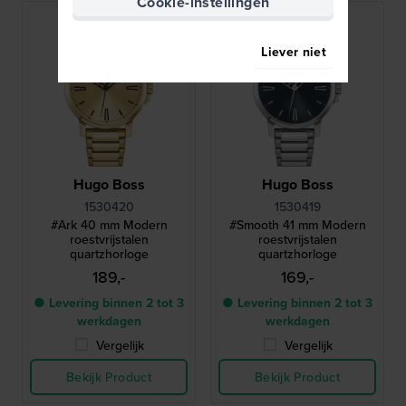
Cookie-instellingen
Liever niet
Hugo Boss
Hugo Boss
1530420
1530419
#Ark 40 mm Modern
#Smooth 41 mm Modern
roestvrijstalen
roestvrijstalen
quartzhorloge
quartzhorloge
189,-
169,-
● Levering binnen 2 tot 3
● Levering binnen 2 tot 3
werkdagen
werkdagen
Vergelijk
Vergelijk
Bekijk Product
Bekijk Product