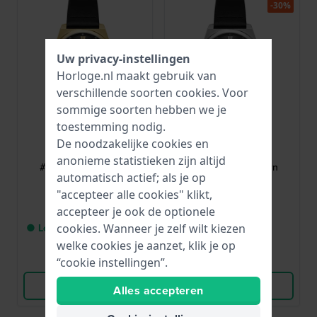
-30%
Uw privacy-instellingen
Horloge.nl maakt gebruik van
verschillende soorten
cookies
. Voor
sommige soorten hebben we je
toestemming nodig.
Hugo Boss
Hugo Boss
De noodzakelijke cookies en
1530438
1530437
anonieme statistieken zijn altijd
#Ark 40 mm Modern
#Ark 40 mm Modern
automatisch actief; als je op
roestvrijstalen
roestvrijstalen
quartzhorloge
quartzhorloge
"accepteer alle cookies" klikt,
169,-
109,95
€ 159,-
accepteer je ook de optionele
cookies. Wanneer je zelf wilt kiezen
● Levering binnen 2 tot 3
● Op voorraad
werkdagen
welke cookies je aanzet, klik je op
Vergelijk
Vergelijk
“cookie instellingen”.
Bekijk Product
Bekijk Product
Alles accepteren