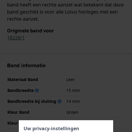
band heeft een rechte aanzet wat betekent dat deze
band geschikt is voor alle Lotus horloges met een
rechte aanzet.
Originele band voor
18228/1
Band informatie
Materiaal Band
Leer
Bandbreedte
15 mm
Bandbreedte bij sluiting
14 mm
Kleur Band
Groen
Kleur stiksel
NVT
Uw privacy-instellingen