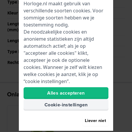
Type sluiting
Gesp
Horloge.nl maakt gebruik van
verschillende soorten
cookies
. Voor
Kleur sluiting
Goud
sommige soorten hebben we je
Lengte band op 12 uur
70 mm
toestemming nodig.
(mm)
De noodzakelijke cookies en
anonieme statistieken zijn altijd
Lengte band op 6 uur (mm)
105 mm
automatisch actief; als je op
Type bevestiging
Bandpennen
"accepteer alle cookies" klikt,
accepteer je ook de optionele
Rechte bandaanzet
Ja
cookies. Wanneer je zelf wilt kiezen
welke cookies je aanzet, klik je op
“cookie instellingen”.
Alles accepteren
Onlangs bekeken
Cookie-instellingen
Liever niet