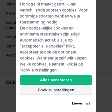
Horloge.nl maakt gebruik van
Type sluiting
Gesp
verschillende soorten
cookies
. Voor
Kleur sluiting
Zilver
sommige soorten hebben we je
toestemming nodig.
Lengte band op 12 uur
80 mm
(mm)
De noodzakelijke cookies en
anonieme statistieken zijn altijd
Lengte band op 6 uur (mm)
120 mm
automatisch actief; als je op
"accepteer alle cookies" klikt,
Type bevestiging
Bandpennen
accepteer je ook de optionele
Rechte bandaanzet
Ja
cookies. Wanneer je zelf wilt kiezen
welke cookies je aanzet, klik je op
“cookie instellingen”.
Alles accepteren
Onlangs bekeken
Cookie-instellingen
Liever niet