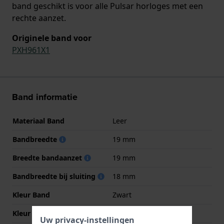
band geschikt is voor alle Pulsar horloges met een
rechte aanzet.
Originele band voor
PXH961X1
Band informatie
Materiaal Band
Leer
Bandbreedte
19 mm
Breedte bandaanzet
19 mm
Bandbreedte bij sluiting
18 mm
Kleur Band
Zwart
Kleur stiksel
Zwart
Uw privacy-instellingen