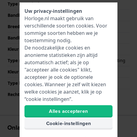
Type materiaal
Uw privacy-instellingen
Bandbreedte
12 mm
Horloge.nl maakt gebruik van
verschillende soorten
cookies
. Voor
Breedte bandaanzet
12 mm
sommige soorten hebben we je
Bandbreedte bij sluiting
12 mm
toestemming nodig.
De noodzakelijke cookies en
Kleur Band
Bicolor
anonieme statistieken zijn altijd
Type sluiting
Onzichtbare vlindersluiting
automatisch actief; als je op
"accepteer alle cookies" klikt,
Kleur sluiting
Zilver
accepteer je ook de optionele
Type bevestiging
Bandpennen
cookies. Wanneer je zelf wilt kiezen
welke cookies je aanzet, klik je op
Rechte bandaanzet
Nee
“cookie instellingen”.
Alles accepteren
Cookie-instellingen
Onlangs bekeken