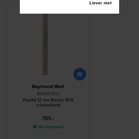
Liever niet
Raymond Weil
B9630-STG
Parsifal 12 mm Bicolor RVS
schakelband
785,-
● Op voorraad