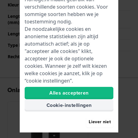
Kleur sluiting
Roségoud
verschillende soorten
cookies
. Voor
sommige soorten hebben we je
Lengte band op 12 uur
80 mm
toestemming nodig.
(mm)
De noodzakelijke cookies en
Lengte band op 6 uur (mm)
120 mm
anonieme statistieken zijn altijd
automatisch actief; als je op
Type bevestiging
Bandpennen
"accepteer alle cookies" klikt,
Rechte bandaanzet
Ja
accepteer je ook de optionele
cookies. Wanneer je zelf wilt kiezen
welke cookies je aanzet, klik je op
“cookie instellingen”.
Onlangs bekeken
Alles accepteren
Cookie-instellingen
Liever niet