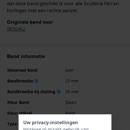
dat deze band geschikt is voor alle Scuderia Ferrari
horloges met een rechte aanzet.
Originele band voor
0830462
Band informatie
Materiaal Band
Leer
Bandbreedte
22 mm
Bandbreedte bij sluiting
20 mm
Kleur Band
Zwart
Kleur stiksel
Rood
Uw privacy-instellingen
Type sluiting
Gesp
Horloge.nl maakt gebruik van