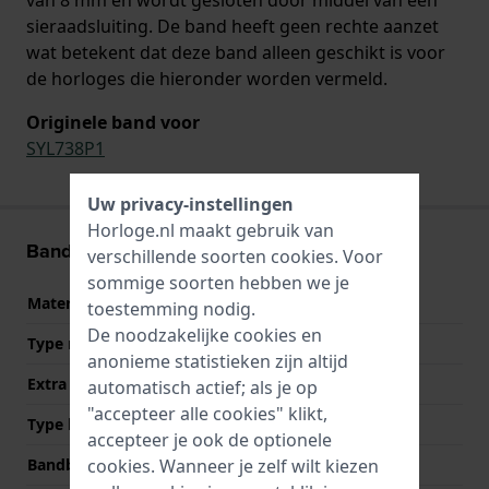
sieraadsluiting. De band heeft geen rechte aanzet
wat betekent dat deze band alleen geschikt is voor
de horloges die hieronder worden vermeld.
Originele band voor
SYL738P1
Uw privacy-instellingen
Horloge.nl maakt gebruik van
Band informatie
verschillende soorten
cookies
. Voor
sommige soorten hebben we je
Materiaal Band
Roestvrij staal
toestemming nodig.
De noodzakelijke cookies en
Type materiaal
anonieme statistieken zijn altijd
Extra info
Stainless Steel Bracelet
automatisch actief; als je op
"accepteer alle cookies" klikt,
Type band
Schakelband
accepteer je ook de optionele
Bandbreedte
8 mm
cookies. Wanneer je zelf wilt kiezen