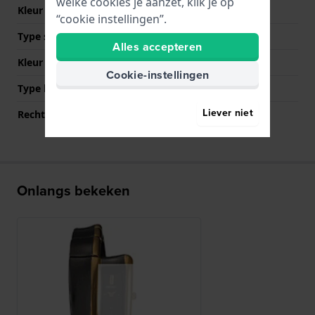
welke cookies je aanzet, klik je op
Kleur Band
Zwart
“cookie instellingen”.
Type sluiting
Sieraadsluiting
Alles accepteren
Kleur sluiting
Zwart
Cookie-instellingen
Type bevestiging
Bandpennen
Liever niet
Rechte bandaanzet
Nee
Onlangs bekeken