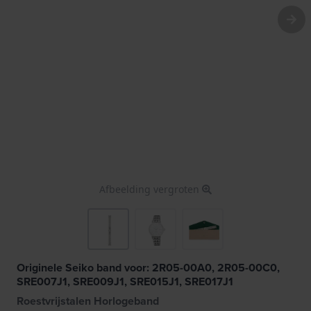
Afbeelding vergroten
Originele Seiko band voor: 2R05-00A0, 2R05-00C0,
SRE007J1, SRE009J1, SRE015J1, SRE017J1
Roestvrijstalen Horlogeband