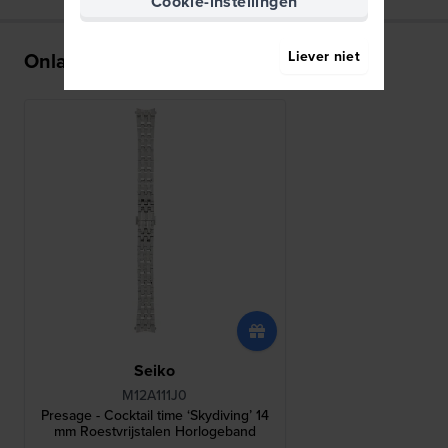
Cookie-instellingen
Onlangs bekeken
Liever niet
Seiko
M12A111J0
Presage - Cocktail time ‘Skydiving’ 14
mm Roestvrijstalen Horlogeband