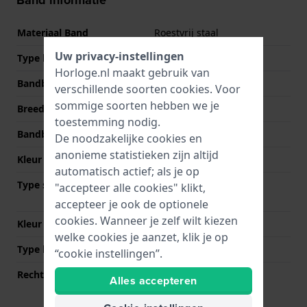
Materiaal Band
Roestvrij staal
Uw privacy-instellingen
Type band
Schakelband
Horloge.nl maakt gebruik van
Bandbreedte
14 mm
verschillende soorten
cookies
. Voor
sommige soorten hebben we je
Breedte bandaanzet
14 mm
toestemming nodig.
Bandbreedte bij sluiting
12 mm
De noodzakelijke cookies en
anonieme statistieken zijn altijd
Kleur Band
Zilver
automatisch actief; als je op
Type sluiting
Vlindersluiting met
"accepteer alle cookies" klikt,
drukknoppen
accepteer je ook de optionele
cookies. Wanneer je zelf wilt kiezen
Kleur sluiting
Zilver
welke cookies je aanzet, klik je op
Type bevestiging
Bandpennen
“cookie instellingen”.
Rechte bandaanzet
Nee
Alles accepteren