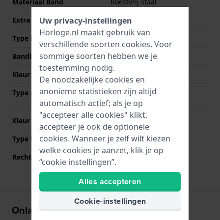
Materiaal Band
Roestvrij staal
Uw privacy-instellingen
Extra info
Stainless Steel Bracelet
Horloge.nl maakt gebruik van
Type band
Schakelband
verschillende soorten
cookies
. Voor
sommige soorten hebben we je
Bandbreedte
22 mm
toestemming nodig.
Kleur Band
Zwart
De noodzakelijke cookies en
anonieme statistieken zijn altijd
Type sluiting
Vouwsluiting met
automatisch actief; als je op
drukknoppen
"accepteer alle cookies" klikt,
Kleur sluiting
Zwart
accepteer je ook de optionele
cookies. Wanneer je zelf wilt kiezen
Type bevestiging
Bandpennen
welke cookies je aanzet, klik je op
Rechte bandaanzet
Nee
“cookie instellingen”.
Alles accepteren
Cookie-instellingen
Onlangs bekeken