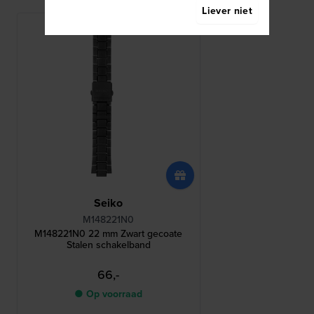
Liever niet
Seiko
M148221N0
M148221N0 22 mm Zwart gecoate
Stalen schakelband
66,-
● Op voorraad