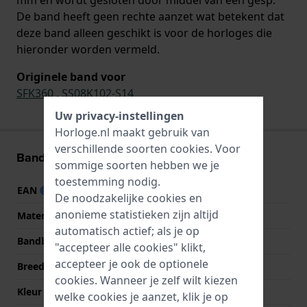
De band heeft geen rechte aanzet wat betekent dat
deze band alleen geschikt is voor de horloges die
hieronder worden vermeld.
Originele band voor
SFK360
,
SS08K102-S14
Uw privacy-instellingen
Horloge.nl maakt gebruik van
verschillende soorten
cookies
. Voor
Band informatie
sommige soorten hebben we je
toestemming nodig.
EAN
7610522551534
De noodzakelijke cookies en
anonieme statistieken zijn altijd
Materiaal Band
Siliconen
automatisch actief; als je op
Bandbreedte
16.5 mm
"accepteer alle cookies" klikt,
accepteer je ook de optionele
Breedte bandaanzet
16.5 mm
cookies. Wanneer je zelf wilt kiezen
Kleur Band
Wit
welke cookies je aanzet, klik je op