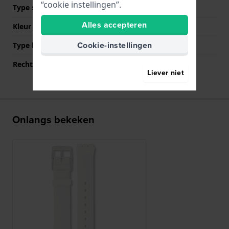
“cookie instellingen”.
Type sluiting
Gesp
Alles accepteren
Kleur sluiting
Transparant
Cookie-instellingen
Type bevestiging
Stalen pennen
Rechte bandaanzet
Nee
Liever niet
Onlangs bekeken