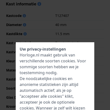
Kast informatie
Kastcode
T127407
Diameter
40 mm
Kastdikte
11.5 mm
Kast materiaal
Roestvrij staal
Uw privacy-instellingen
Kastvorm
Rond
Horloge.nl maakt gebruik van
verschillende soorten
cookies
. Voor
Kleur kast
Zilver
sommige soorten hebben we je
Materiaal kastdeksel
Roestvrij staal
toestemming nodig.
De noodzakelijke cookies en
Kastdeksel
Doorzichtig
anonieme statistieken zijn altijd
Soort glas
Saffier
automatisch actief; als je op
"accepteer alle cookies" klikt,
Glas Diameter
33.00
accepteer je ook de optionele
Kroon
Trek kroon
cookies. Wanneer je zelf wilt kiezen