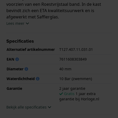
voorzien van een Roestvrijstaal band. In de kast
bevindt zich een ETA kwaliteitsuurwerk en is
afgewerkt met Saffierglas.
Lees meer
Het horloge is 10ATM. Dit betekent dat het horloge
geschikt is om mee te zwemmen. Verder wordt het
Specificaties
horloge geleverd met 2 jaar garantie.
Alternatief artikelnummer
T127.407.11.031.01
.
EAN
7611608303849
Diameter
40 mm
Waterdichtheid
10 Bar (zwemmen)
Garantie
2 jaar garantie
Gratis
1 jaar extra
garantie bij Horloge.nl
Bekijk alle specificaties