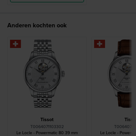
Anderen kochten ook
Tissot
Tisso
T0064071103302
T00640716
Le Locle - Powermatic 80 39 mm
Le Locle - Powerm