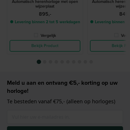
Automatisch herenhorloge met open
Automatisch herenh
wijzerplaat
wijzerpl
895,-
845,
● Levering binnen 2 tot 5 werkdagen
● Levering binnen 2
Vergelijk
Verge
Bekijk Product
Bekijk Pr
Meld u aan en ontvang €5,- korting op uw
horloge!
Te besteden vanaf €75,- (alleen op horloges)