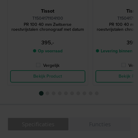
Tissot
Tisso
T1504171104100
T15041711
PR 100 40 mm Zwitserse
PR 100 40 mm 
roestvrijstalen chronograaf met datum
roestvrijstalen chron
395,-
395,
● Op voorraad
● Levering binnen 2
Vergelijk
Verge
Bekijk Product
Bekijk Pr
Specificaties
Functies