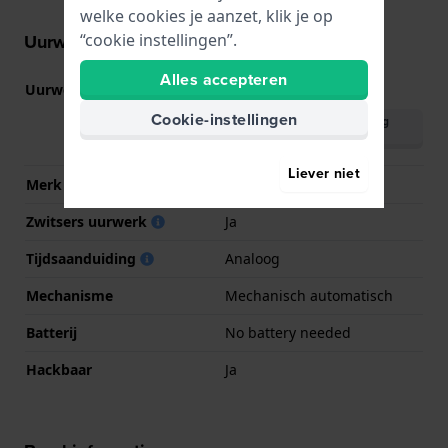
welke cookies je aanzet, klik je op
“cookie instellingen”.
Uurwerk informatie
Alles accepteren
Uurwerk nr.
80.601
(
Bekijk specificaties
)
Cookie-instellingen
Download handleiding
(English)
Liever niet
Merk uurwerk
ETA
Zwitsers uurwerk
Ja
Tijdsaanduiding
Analoog
Mechanisme
Mechanisch automatisch
Batterij
No battery needed
Hackbaar
Ja