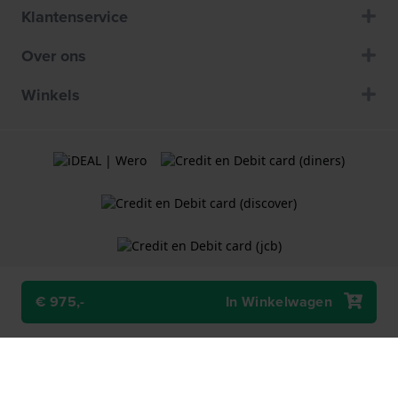
Klantenservice
Over ons
Winkels
€ 975,-
In Winkelwagen