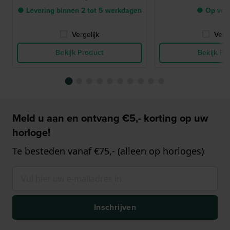
● Levering binnen 2 tot 5 werkdagen
● Op voo
Vergelijk
Verge
Bekijk Product
Bekijk Pr
Meld u aan en ontvang €5,- korting op uw
horloge!
Te besteden vanaf €75,- (alleen op horloges)
Inschrijven