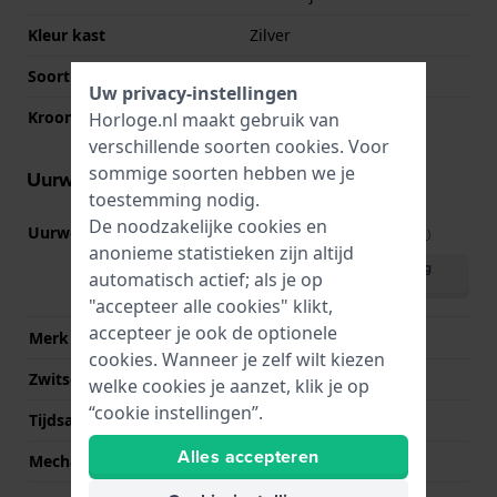
Kleur kast
Zilver
Soort glas
Mineraal
Uw privacy-instellingen
Kroon
Druk kroon
Horloge.nl maakt gebruik van
verschillende soorten
cookies
. Voor
sommige soorten hebben we je
Uurwerk informatie
toestemming nodig.
De noodzakelijke cookies en
Uurwerk nr.
F06.111
(
Bekijk specificaties
)
anonieme statistieken zijn altijd
Download handleiding
automatisch actief; als je op
(English)
"accepteer alle cookies" klikt,
accepteer je ook de optionele
Merk uurwerk
ETA
cookies. Wanneer je zelf wilt kiezen
Zwitsers uurwerk
Ja
welke cookies je aanzet, klik je op
“cookie instellingen”.
Tijdsaanduiding
Analoog
Alles accepteren
Mechanisme
Quartz