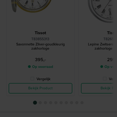
Tissot
Tisso
T83855313
T82655
Savonnette Zilver-goudkleurig
Lepine Zwitsers ro
zakhorloge
zakhorloge m
395,-
295,
● Op voorraad
● Op voo
Vergelijk
Verge
Bekijk Product
Bekijk Pr