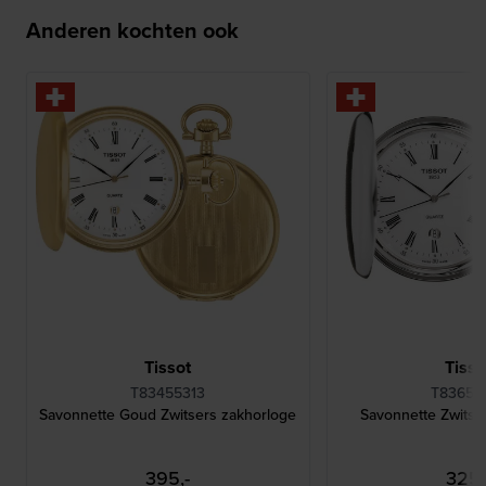
Anderen kochten ook
Tissot
Tisso
T83455313
T83655
Savonnette Goud Zwitsers zakhorloge
Savonnette Zwitse
395,-
325,