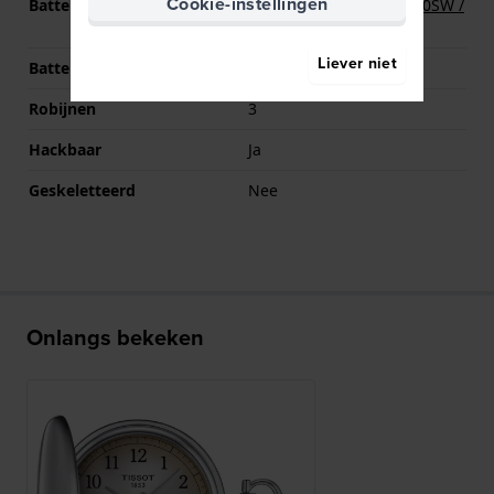
Cookie-instellingen
Batterij
Renata R371 371 / SR920SW /
SG6 / AG6 Batterij
Liever niet
Batterijduur
68 Maanden
Robijnen
3
Hackbaar
Ja
Geskeletteerd
Nee
Onlangs bekeken