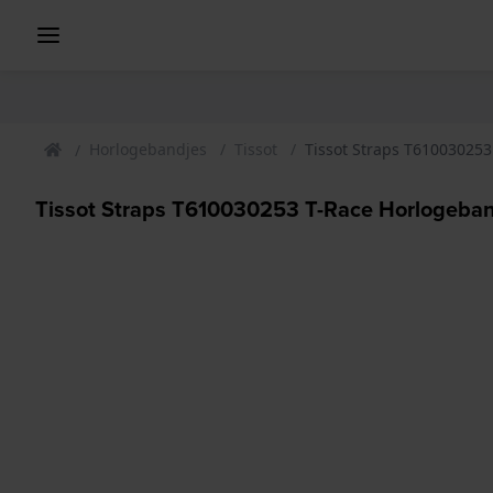
Horlogebandjes
Tissot
Tissot Straps T61003025
Tissot Straps T610030253 T-Race Horlogeba