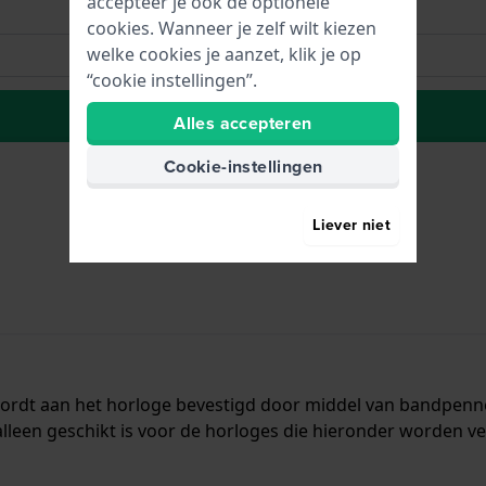
accepteer je ook de optionele
cookies. Wanneer je zelf wilt kiezen
welke cookies je aanzet, klik je op
“cookie instellingen”.
Plaats in wenslijst
Alles accepteren
Cookie-instellingen
Liever niet
 wordt aan het horloge bevestigd door middel van bandpen
lleen geschikt is voor de horloges die hieronder worden v