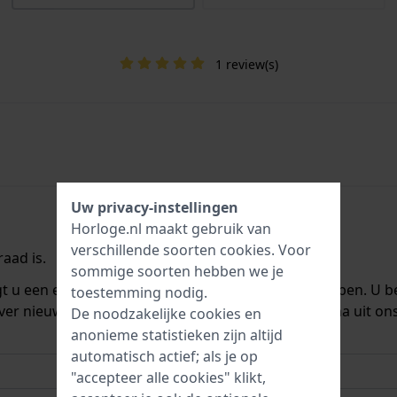
1 review(s)
Uw privacy-instellingen
Horloge.nl maakt gebruik van
verschillende soorten
cookies
. Voor
aad is.
sommige soorten hebben we je
ngt u een e-mail zodra we het weer op voorraad hebben. U b
toestemming nodig.
ver nieuwe voorraad. Het wordt onmiddellijk daarna uit on
De noodzakelijke cookies en
anonieme statistieken zijn altijd
automatisch actief; als je op
"accepteer alle cookies" klikt,