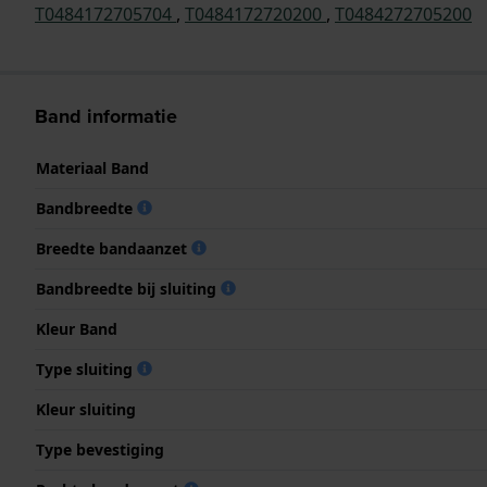
T0484172705704
,
T0484172720200
,
T0484272705200
Band informatie
Materiaal Band
Bandbreedte
Breedte bandaanzet
Bandbreedte bij sluiting
Kleur Band
Type sluiting
Kleur sluiting
Type bevestiging