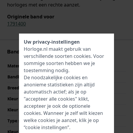
horloges met een rechte aanzet.
Originele band voor
1791400
Uw privacy-instellingen
Horloge.nl maakt gebruik van
Band informatie
verschillende soorten
cookies
. Voor
sommige soorten hebben we je
Materiaal Band
Leer
toestemming nodig.
Bandbreedte
22 mm
De noodzakelijke cookies en
anonieme statistieken zijn altijd
Breedte bandaanzet
22 mm
automatisch actief; als je op
"accepteer alle cookies" klikt,
Kleur Band
Bruin
accepteer je ook de optionele
Kleur stiksel
Bruin
cookies. Wanneer je zelf wilt kiezen
welke cookies je aanzet, klik je op
Type sluiting
Gesp
“cookie instellingen”.
Kleur sluiting
Zilver