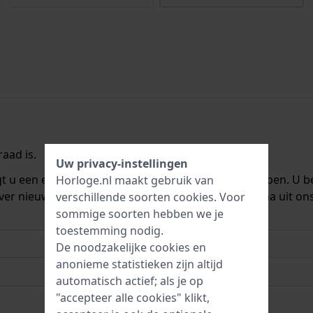
aad is.
Uw privacy-instellingen
ngt u een e-mail zodra we het weer op voorraad hebben. U b
Horloge.nl maakt gebruik van
ver nieuwe voorraad. Het wordt onmiddellijk daarna uit on
verschillende soorten
cookies
. Voor
sommige soorten hebben we je
toestemming nodig.
De noodzakelijke cookies en
anonieme statistieken zijn altijd
automatisch actief; als je op
"accepteer alle cookies" klikt,