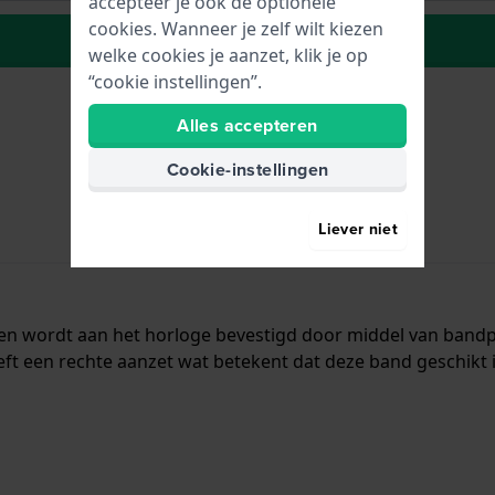
accepteer je ook de optionele
cookies. Wanneer je zelf wilt kiezen
Plaats in wenslijst
welke cookies je aanzet, klik je op
“cookie instellingen”.
Alles accepteren
Cookie-instellingen
Liever niet
r en wordt aan het horloge bevestigd door middel van ban
t een rechte aanzet wat betekent dat deze band geschikt i