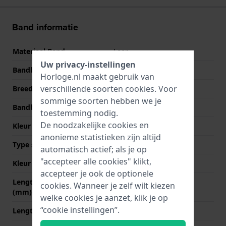
Band informatie
Materiaal Band
Leer
Uw privacy-instellingen
Bandbreedte
17 mm
Horloge.nl maakt gebruik van
verschillende soorten
cookies
. Voor
Breedte bandaanzet
17 mm
sommige soorten hebben we je
Bandbreedte bij sluiting
15 mm
toestemming nodig.
De noodzakelijke cookies en
Kleur Band
Beige
anonieme statistieken zijn altijd
Type sluiting
Gesp
automatisch actief; als je op
"accepteer alle cookies" klikt,
Kleur sluiting
Roségoud
accepteer je ook de optionele
Lengte band op 12 uur
75 mm
cookies. Wanneer je zelf wilt kiezen
(mm)
welke cookies je aanzet, klik je op
“cookie instellingen”.
Lengte band op 6 uur (mm)
105 mm