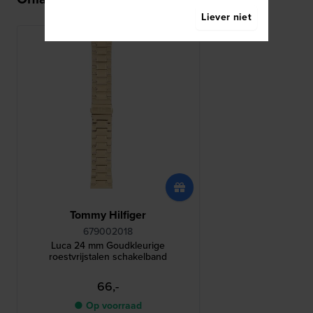
Liever niet
Tommy Hilfiger
679002018
Luca 24 mm Goudkleurige
roestvrijstalen schakelband
66,-
● Op voorraad