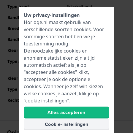
Type band
Schakelband
Uw privacy-instellingen
Bandbreedte
24 mm
Horloge.nl maakt gebruik van
Breedte bandaanzet
24 mm
verschillende soorten
cookies
. Voor
sommige soorten hebben we je
Bandbreedte bij sluiting
22 mm
toestemming nodig.
De noodzakelijke cookies en
Kleur Band
Goud
anonieme statistieken zijn altijd
Type sluiting
Vouwsluiting met
automatisch actief; als je op
drukknoppen
"accepteer alle cookies" klikt,
Kleur sluiting
Goud
accepteer je ook de optionele
cookies. Wanneer je zelf wilt kiezen
Type bevestiging
Bandpennen
welke cookies je aanzet, klik je op
“cookie instellingen”.
Rechte bandaanzet
Ja
Alles accepteren
Cookie-instellingen
Onlangs bekeken