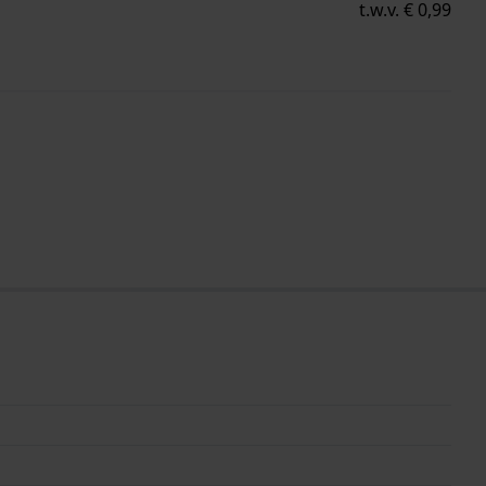
t.w.v. € 0,99