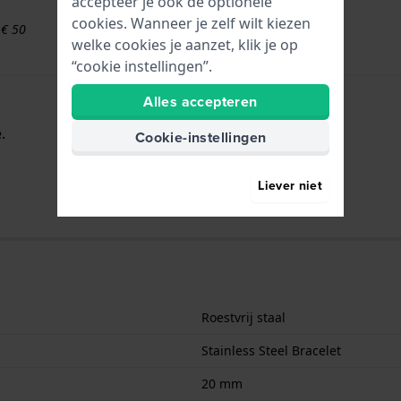
accepteer je ook de optionele
cookies. Wanneer je zelf wilt kiezen
 € 50
welke cookies je aanzet, klik je op
“cookie instellingen”.
Alles accepteren
.
Cookie-instellingen
Liever niet
Roestvrij staal
Stainless Steel Bracelet
20 mm