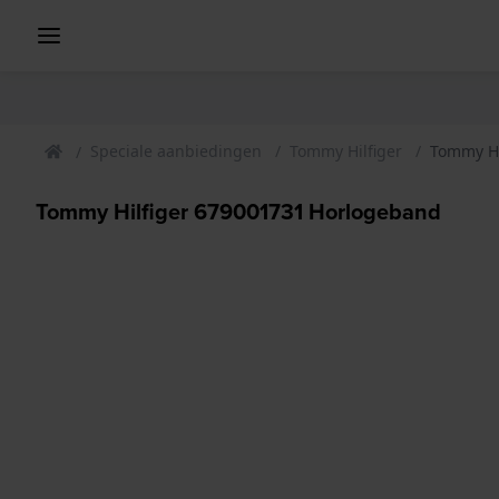
Speciale aanbiedingen
Tommy Hilfiger
Tommy Hi
Tommy Hilfiger 679001731 Horlogeband