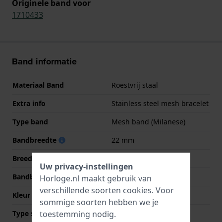
Originele band voor
1710433
Band informatie
Materiaal Band
Roestvrij staal
Extra info
Stainless steel mesh bracelet
Type band
Mesh band (Milanese)
Bandbreedte
22 mm
Breedte bandaanzet
22 mm
Uw privacy-instellingen
Bandbreedte bij sluiting
20 mm
Horloge.nl maakt gebruik van
verschillende soorten
cookies
. Voor
Kleur Band
Zilver
sommige soorten hebben we je
Type sluiting
Milanese sluiting
toestemming nodig.