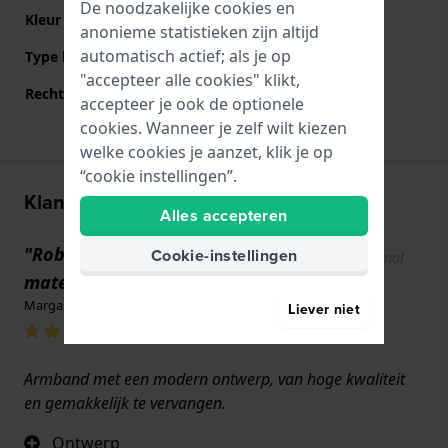
De noodzakelijke cookies en
Kleur sluiting
Zilver
anonieme statistieken zijn altijd
automatisch actief; als je op
Type bevestiging
Bandpennen
"accepteer alle cookies" klikt,
Rechte bandaanzet
Ja
accepteer je ook de optionele
cookies. Wanneer je zelf wilt kiezen
welke cookies je aanzet, klik je op
“cookie instellingen”.
Klantenreviews
Alles accepteren
"Robuustheid en
Cookie-instellingen
Show original
text
materiaalkwaliteit"
Margarida Mota · 17 juni 2022
Liever niet
Armband met een modern ontwerp, van hoge kwaliteit
en gemakkelijk te vervangen.
Ontwerp