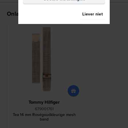
Onlangs bekeken
Liever niet
Tommy Hilfiger
679001761
Tea 14 mm Roségoudkleurige mesh
band