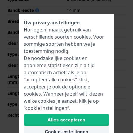
Bandbreedte
14 mm
Breedte bandaanzet
14 mm
Uw privacy-instellingen
Horloge.nl maakt gebruik van
Bandbreedte bij sluiting
14 mm
verschillende soorten
cookies
. Voor
Kleur Band
Roségoud
sommige soorten hebben we je
toestemming nodig.
Type sluiting
Milanese sluiting
De noodzakelijke cookies en
anonieme statistieken zijn altijd
Kleur sluiting
Roségoud
automatisch actief; als je op
Lengte band op 12 uur
70 mm
"accepteer alle cookies" klikt,
(mm)
accepteer je ook de optionele
Lengte band op 6 uur (mm)
110 mm
cookies. Wanneer je zelf wilt kiezen
welke cookies je aanzet, klik je op
Type bevestiging
Bandpennen
“cookie instellingen”.
Rechte bandaanzet
Ja
Alles accepteren
Cookie-instellingen