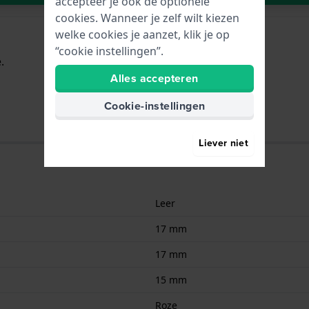
accepteer je ook de optionele
cookies. Wanneer je zelf wilt kiezen
welke cookies je aanzet, klik je op
“cookie instellingen”.
.
Alles accepteren
Cookie-instellingen
Liever niet
Leer
17 mm
17 mm
15 mm
Roze