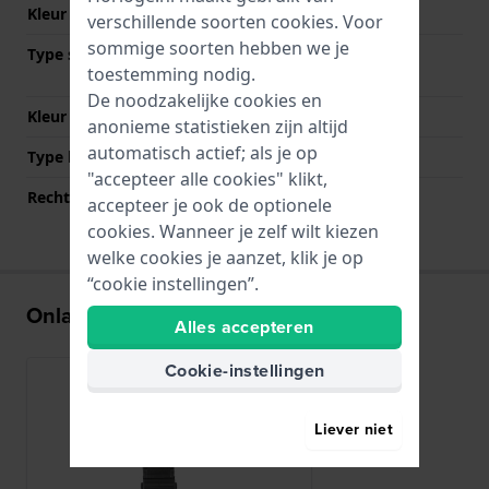
Kleur Band
Zwart
verschillende soorten
cookies
. Voor
sommige soorten hebben we je
Type sluiting
Vouwsluiting met
toestemming nodig.
drukknoppen
De noodzakelijke cookies en
Kleur sluiting
Zwart
anonieme statistieken zijn altijd
automatisch actief; als je op
Type bevestiging
Bandpennen
"accepteer alle cookies" klikt,
Rechte bandaanzet
Nee
accepteer je ook de optionele
cookies. Wanneer je zelf wilt kiezen
welke cookies je aanzet, klik je op
“cookie instellingen”.
Onlangs bekeken
Alles accepteren
Cookie-instellingen
Liever niet