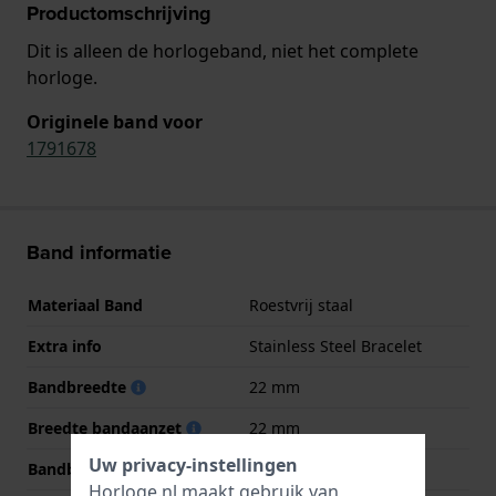
Productomschrijving
Dit is alleen de horlogeband, niet het complete
horloge.
Originele band voor
1791678
Band informatie
Materiaal Band
Roestvrij staal
Extra info
Stainless Steel Bracelet
Bandbreedte
22 mm
Breedte bandaanzet
22 mm
Uw privacy-instellingen
Bandbreedte bij sluiting
22 mm
Horloge.nl maakt gebruik van