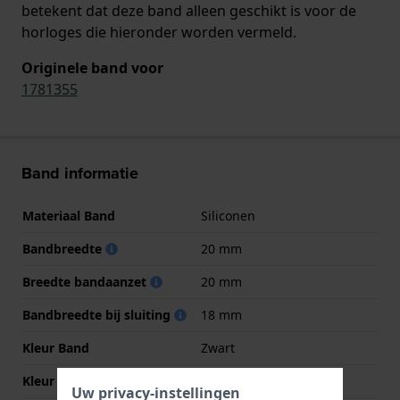
betekent dat deze band alleen geschikt is voor de
horloges die hieronder worden vermeld.
Originele band voor
1781355
Band informatie
Materiaal Band
Siliconen
Bandbreedte
20 mm
Breedte bandaanzet
20 mm
Bandbreedte bij sluiting
18 mm
Kleur Band
Zwart
Kleur stiksel
Zwart
Uw privacy-instellingen