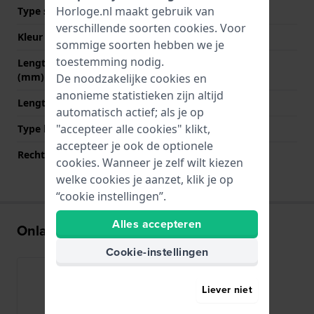
Horloge.nl maakt gebruik van
Type sluiting
Gesp
verschillende soorten
cookies
. Voor
Kleur sluiting
Goud
sommige soorten hebben we je
toestemming nodig.
Lengte band op 12 uur
70 mm
(mm)
De noodzakelijke cookies en
anonieme statistieken zijn altijd
Lengte band op 6 uur (mm)
110 mm
automatisch actief; als je op
"accepteer alle cookies" klikt,
Type bevestiging
Bandpennen
accepteer je ook de optionele
Rechte bandaanzet
Nee
cookies. Wanneer je zelf wilt kiezen
welke cookies je aanzet, klik je op
“cookie instellingen”.
Alles accepteren
Onlangs bekeken
Cookie-instellingen
Liever niet