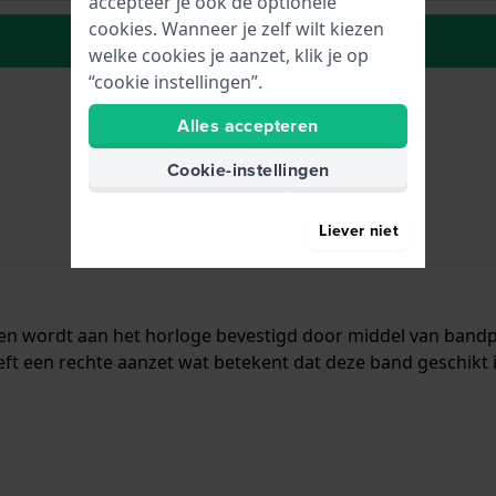
accepteer je ook de optionele
cookies. Wanneer je zelf wilt kiezen
Plaats in wenslijst
welke cookies je aanzet, klik je op
“cookie instellingen”.
Alles accepteren
Cookie-instellingen
Liever niet
r en wordt aan het horloge bevestigd door middel van ban
t een rechte aanzet wat betekent dat deze band geschikt i