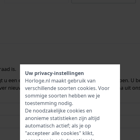
aad is.
Uw privacy-instellingen
ngt u een e-mail zodra we het weer op voorraad hebben. U b
Horloge.nl maakt gebruik van
ver nieuwe voorraad. Het wordt onmiddellijk daarna uit on
verschillende soorten
cookies
. Voor
sommige soorten hebben we je
toestemming nodig.
De noodzakelijke cookies en
anonieme statistieken zijn altijd
automatisch actief; als je op
"accepteer alle cookies" klikt,