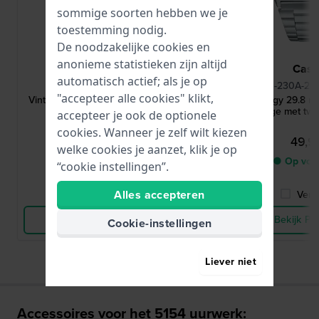
sommige soorten hebben we je
toestemming nodig.
De noodzakelijke cookies en
anonieme statistieken zijn altijd
Casio
Casi
automatisch actief; als je op
AQ-230A-7DMQYES
AQ-230A-2A
"accepteer alle cookies" klikt,
Vintage Edgy 29.8 mm Retro zilveren
Vintage Edgy 29.8 mm
horloge met twee tijdzones
horloge met twe
accepteer je ook de optionele
cookies. Wanneer je zelf wilt kiezen
49,90
49,9
welke cookies je aanzet, klik je op
● Nog 1 op voorraad
● Op voo
“cookie instellingen”.
Alles accepteren
Vergelijk
Verge
Bekijk Product
Bekijk Pr
Cookie-instellingen
Liever niet
Accessoires voor het 5154 uurwerk: