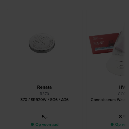
Renata
HW
R370
CO78
370 / SR920W / SG6 / AG6
Connoisseurs Watch
5,-
8,9
● Op voorraad
● Op voo