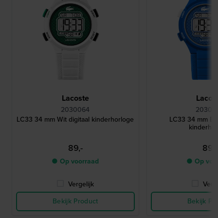
Lacoste
Lacos
2030064
20300
LC33 34 mm Wit digitaal kinderhorloge
LC33 34 mm Bla
kinderho
89,-
89,-
● Op voorraad
● Op voo
Vergelijk
Verge
Bekijk Product
Bekijk Pr