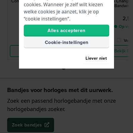
Connoisseurs Watch Care Poetsdoek
Strap Changin
cookies. Wanneer je zelf wilt kiezen
Bandwisse
welke cookies je aanzet, klik je op
8,95
2,5
“cookie instellingen”.
● Op voorraad
● Op voo
Alles accepteren
Vergelijk
Verge
Cookie-instellingen
Bekijk Product
Bekijk Pr
Liever niet
Bandjes voor horloges met dit uurwerk.
Zoek een passend horlogebandje met onze
horlogebandjes zoeker.
Zoek bandjes