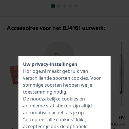
Accessoires voor het BJ4161 uurwerk:
Uw privacy-instellingen
Horloge.nl maakt gebruik van
verschillende soorten
cookies
. Voor
sommige soorten hebben we je
toestemming nodig.
De noodzakelijke cookies en
anonieme statistieken zijn altijd
automatisch actief; als je op
HWG
HW
"accepteer alle cookies" klikt,
CO784
TOOL-STRC
accepteer je ook de optionele