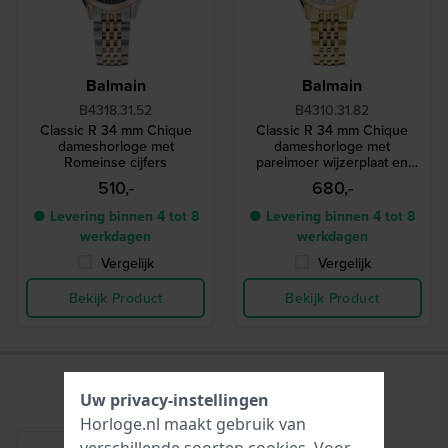
Balmain
Balmain
B4318.31.52
B4310.31.82
Classic R 34 mm Chique
Classic R 34 mm Chique
dameshorloge met
dameshorloge met
Romeinse cijfers
parelmoer wijzerplaat en
diamanten indexen
510,-
680,-
● Levering binnen 4 tot 8
● Levering binnen 4 tot 8
werkdagen
werkdagen
Vergelijk
Vergelijk
Bekijk Product
Bekijk Product
Uw privacy-instellingen
Horloge.nl maakt gebruik van
verschillende soorten
cookies
. Voor