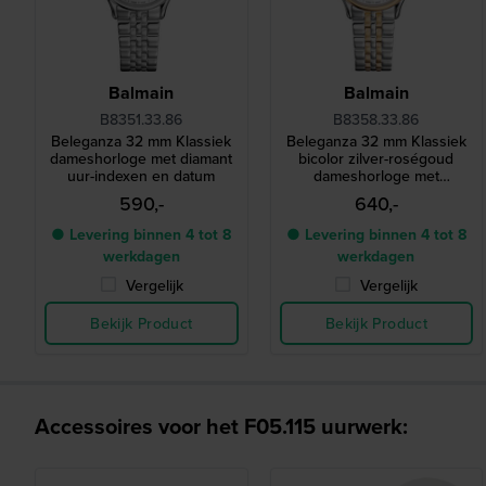
Balmain
Balmain
B8351.33.86
B8358.33.86
Beleganza 32 mm Klassiek
Beleganza 32 mm Klassiek
dameshorloge met diamant
bicolor zilver-roségoud
uur-indexen en datum
dameshorloge met
diamanten indexen en
590,-
640,-
datum
● Levering binnen 4 tot 8
● Levering binnen 4 tot 8
werkdagen
werkdagen
Vergelijk
Vergelijk
Bekijk Product
Bekijk Product
Accessoires voor het F05.115 uurwerk: