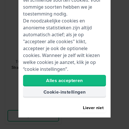
sommige soorten hebben we je
toestemming nodig.
De noodzakelijke cookies en
anonieme statistieken zijn altijd
automatisch actief; als je op
"accepteer alle cookies" klikt,
accepteer je ook de optionele
HWG
cookies. Wanneer je zelf wilt kiezen
TOOL-STRCHG-001
welke cookies je aanzet, klik je op
Strap Changing Tool 001
“cookie instellingen”.
Bandwisseltool
Alles accepteren
2,50
Cookie-instellingen
● Op voorraad
Vergelijk
Liever niet
Bekijk Product