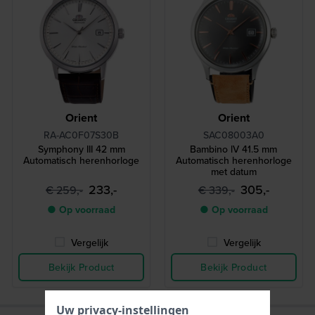
Orient
Orient
RA-AC0F07S30B
SAC08003A0
Symphony III 42 mm
Bambino lV 41.5 mm
Automatisch herenhorloge
Automatisch herenhorloge
met datum
233,-
305,-
€ 259,-
€ 339,-
● Op voorraad
● Op voorraad
Vergelijk
Vergelijk
Bekijk Product
Bekijk Product
Uw privacy-instellingen