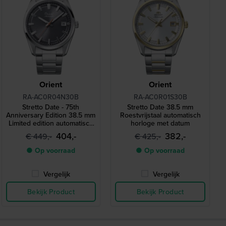
Orient
Orient
RA-AC0R04N30B
RA-AC0R01S30B
Stretto Date - 75th
Stretto Date 38.5 mm
Anniversary Edition 38.5 mm
Roestvrijstaal automatisch
Limited edition automatisch
horloge met datum
horloge met vintage Orient
404,-
382,-
€ 449,-
€ 425,-
logo
● Op voorraad
● Op voorraad
Vergelijk
Vergelijk
Bekijk Product
Bekijk Product