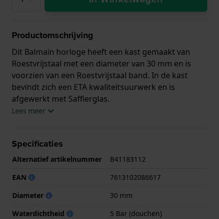
Productomschrijving
Dit Balmain horloge heeft een kast gemaakt van
Roestvrijstaal met een diameter van 30 mm en is
voorzien van een Roestvrijstaal band. In de kast
bevindt zich een ETA kwaliteitsuurwerk en is
afgewerkt met Saffierglas.
Lees meer
Het horloge is 5ATM. Dit betekent dat het horloge
geschikt is om mee te douchen. Verder wordt het
Specificaties
horloge geleverd met 2 jaar garantie.
Alternatief artikelnummer
B41183112
.
EAN
7613102086617
Diameter
30 mm
Waterdichtheid
5 Bar (douchen)