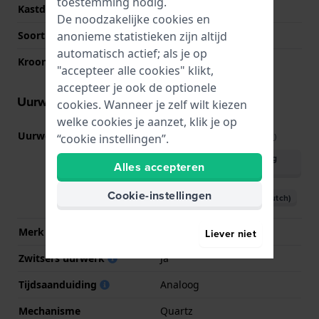
toestemming nodig.
Kastdeksel
Klikkast
De noodzakelijke cookies en
anonieme statistieken zijn altijd
Soort glas
Saffier
automatisch actief; als je op
Kroon
Trek kroon
"accepteer alle cookies" klikt,
accepteer je ook de optionele
Uurwerk informatie
cookies. Wanneer je zelf wilt kiezen
welke cookies je aanzet, klik je op
Uurwerk nr.
F03.115
“cookie instellingen”.
(
Bekijk specificaties
)
Download handleiding
Alles accepteren
(English)
Cookie-instellingen
Download handleiding (Dutch)
Merk uurwerk
ETA
Liever niet
Zwitsers uurwerk
Ja
Tijdsaanduiding
Analoog
Mechanisme
Quartz