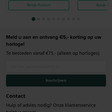
Bekijk Product
Bekijk Pr
Meld u aan en ontvang €5,- korting op uw
horloge!
Te besteden vanaf €75,- (alleen op horloges)
Inschrijven
Contact
Hulp of advies nodig? Onze klantenservice
helpt u graag!