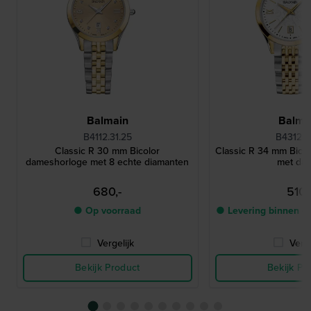
Balmain
Balma
B4112.31.25
B4312.31
Classic R 30 mm Bicolor
Classic R 34 mm Bico
dameshorloge met 8 echte diamanten
met da
680,-
510,
● Op voorraad
● Levering binnen 4
Vergelijk
Verge
Bekijk Product
Bekijk Pr