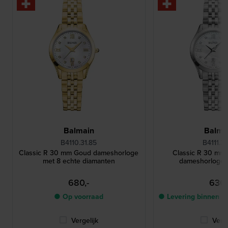
Balmain
Balma
B4110.31.85
B4111.31
Classic R 30 mm Goud dameshorloge
Classic R 30 mm Z
met 8 echte diamanten
dameshorloge 
680,-
630,
● Op voorraad
● Levering binnen 4
Vergelijk
Verge