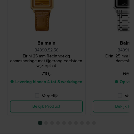
Balmain
Balma
B4390.52.56
B4391.3
Eirini 25 mm Rechthoekig
Eirini 25 mm R
dameshorloge met tijgeroog edelsteen
dameshor
wijzerplaat
710,-
660,
● Levering binnen 4 tot 8 werkdagen
● Op voo
Vergelijk
Verge
Bekijk Product
Bekijk Pr