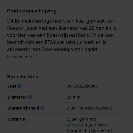
Productomschrijving
Dit Balmain horloge heeft een kast gemaakt van
Roestvrijstaal met een diameter van 25 mm en is
voorzien van een Roestvrijstaal band. In de kast
bevindt zich een ETA kwaliteitsuurwerk en is
afgewerkt met Enkelvoudig ontspiegeld
saffierglasglas.
Lees meer
Het horloge is 3ATM. Dit betekent dat het horloge
Specificaties
spatwaterdicht is.. Verder wordt het horloge
geleverd met 2 jaar garantie.
EAN
7613102086969
Diameter
25 mm
.
Waterdichtheid
3 Bar (handen wassen)
Garantie
2 jaar garantie
Gratis
1 jaar extra
garantie bij Horloge.nl