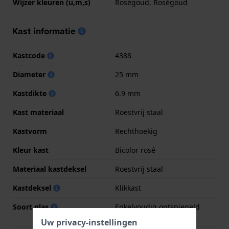
Wijzer kleuren (u,m,s)
Roségoud, Roségoud
Kast informatie
Kastcode
4388
Diameter
25 mm
Kastdikte
6.9 mm
Kast materiaal
Roestvrij staal
Kastvorm
Rechthoekig
Kleur kast
Bicolor rosé
Materiaal kastdeksel
Roestvrij staal
Kastdeksel
Klikkast
Soort glas
Enkelvoudig ontspiegeld
saffierglas
Uw privacy-instellingen