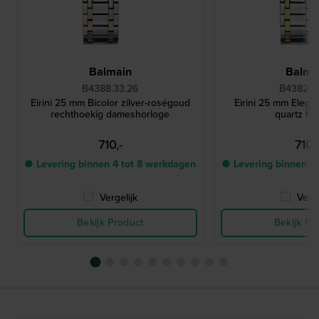
Balmain
Balma
B4388.33.26
B4382.3
Eirini 25 mm Bicolor zilver-roségoud
Eirini 25 mm Elega
rechthoekig dameshorloge
quartz ho
710,-
710,
● Levering binnen 4 tot 8 werkdagen
● Levering binnen 4
Vergelijk
Verge
Bekijk Product
Bekijk Pr