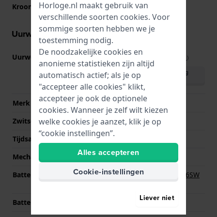
Horloge.nl maakt gebruik van
Kroon
Trek kroon
verschillende soorten
cookies
. Voor
sommige soorten hebben we je
Uurwerk informatie
toestemming nodig.
De noodzakelijke cookies en
Uurwerk nr.
E61.031
(
Bekijk specificaties
)
anonieme statistieken zijn altijd
Download handleiding
automatisch actief; als je op
(English)
"accepteer alle cookies" klikt,
accepteer je ook de optionele
Merk uurwerk
ETA
cookies. Wanneer je zelf wilt kiezen
welke cookies je aanzet, klik je op
Zwitsers uurwerk
Ja
“cookie instellingen”.
Tijdsaanduiding
Analoog
Alles accepteren
Mechanisme
Quartz
Cookie-instellingen
Batterij
Renata R321 321 / SR616SW
Batterij
Liever niet
Batterijduur
49 Maanden